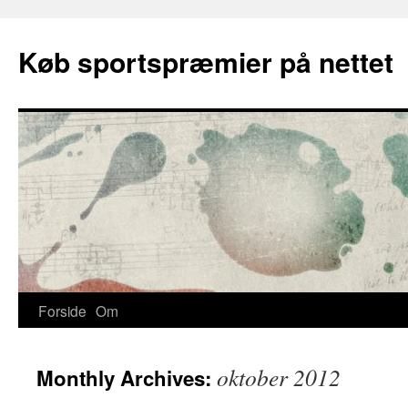
Skip
to
Køb sportspræmier på nettet
content
Forside
Om
oktober 2012
Monthly Archives: