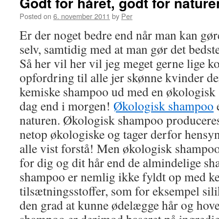
Godt for håret, godt for nature
Posted on
6. november 2011
by
Per
Er der noget bedre end når man kan gøre
selv, samtidig med at man gør det bedste
Så her vil her vil jeg meget gerne lige
opfordring til alle jer skønne kvinder de
kemiske shampoo ud med en økologisk s
dag end i morgen!
Økologisk shampoo
e
naturen. Økologisk shampoo produceres
netop økologiske og tager derfor hensyn 
alle vist forstå! Men økologisk shampo
for dig og dit hår end de almindelige s
shampoo er nemlig ikke fyldt op med k
tilsætningsstoffer, som for eksempel sili
den grad at kunne ødelægge hår og hov