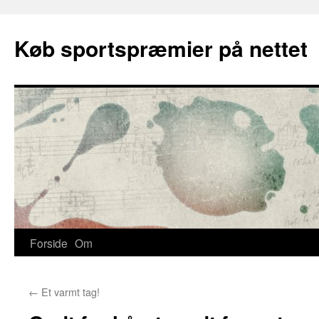
Skip
to
Køb sportspræmier på nettet
content
Forside
Om
←
Et varmt tag!